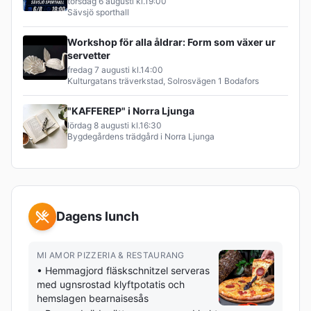
torsdag 6 augusti
kl.
19:00
Sävsjö sporthall
Workshop för alla åldrar: Form som växer ur
servetter
fredag 7 augusti
kl.
14:00
Kulturgatans träverkstad, Solrosvägen 1 Bodafors
"KAFFEREP" i Norra Ljunga
lördag 8 augusti
kl.
16:30
Bygdegårdens trädgård i Norra Ljunga
Dagens lunch
MI AMOR PIZZERIA & RESTAURANG
•
Hemmagjord fläskschnitzel serveras
med ugnsrostad klyftpotatis och
hemslagen bearnaisesås