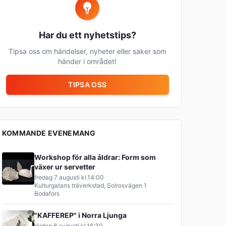
Har du ett nyhetstips?
Tipsa oss om händelser, nyheter eller saker som
händer i området!
TIPSA OSS
KOMMANDE EVENEMANG
Workshop för alla åldrar: Form som
växer ur servetter
fredag 7 augusti
kl.
14:00
Kulturgatans träverkstad, Solrosvägen 1
Bodafors
"KAFFEREP" i Norra Ljunga
lördag 8 augusti
kl.
16:30