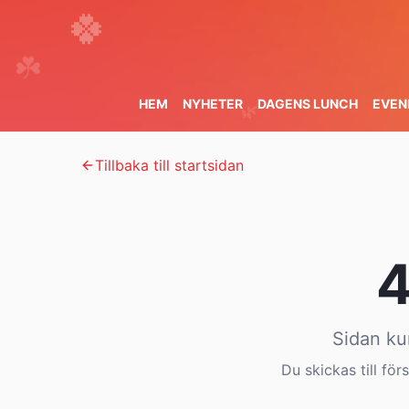
🍀
☘️
🌿
HEM
NYHETER
DAGENS LUNCH
EVEN
🍀
☘️
Tillbaka till startsidan
Sidan ku
Du skickas till f