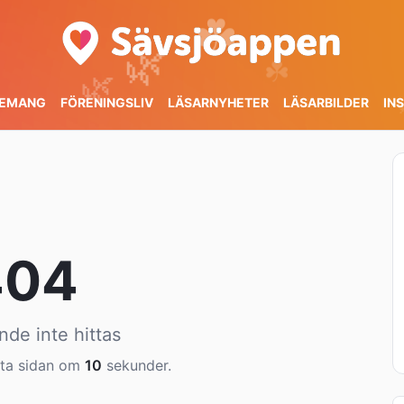
☘️
🌿
☘️
🌿
EMANG
FÖRENINGSLIV
LÄSARNYHETER
LÄSARBILDER
IN
🌿
404
nde inte hittas
örsta sidan om
9
sekunder.