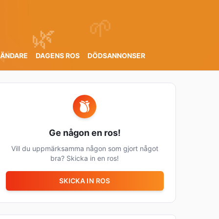
🌱
🌿
🌿
SÄNDARE
DAGENS ROS
DÖDSANNONSER
Ge någon en ros!
Vill du uppmärksamma någon som gjort något
bra? Skicka in en ros!
SKICKA IN ROS