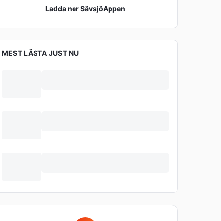
Ladda ner
SävsjöAppen
MEST LÄSTA JUST NU