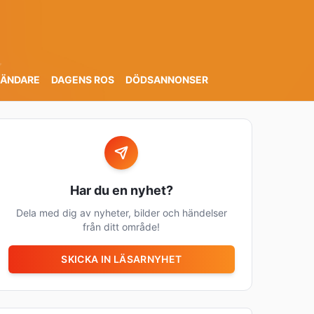

SÄNDARE
DAGENS ROS
DÖDSANNONSER
🍀
Har du en nyhet?
Dela med dig av nyheter, bilder och händelser
från ditt område!
SKICKA IN LÄSARNYHET