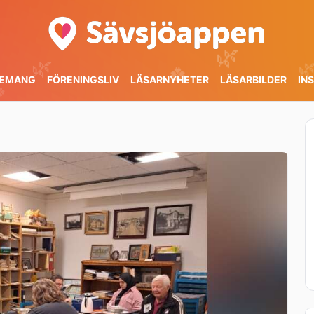
🌿

🌿
🍀
🍀
EMANG
FÖRENINGSLIV
LÄSARNYHETER
LÄSARBILDER
IN