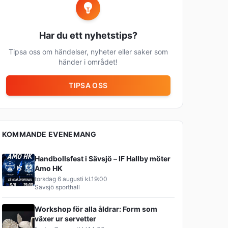
Har du ett nyhetstips?
Tipsa oss om händelser, nyheter eller saker som
händer i området!
TIPSA OSS
KOMMANDE EVENEMANG
Handbollsfest i Sävsjö – IF Hallby möter
Amo HK
torsdag 6 augusti
kl.
19:00
Sävsjö sporthall
Workshop för alla åldrar: Form som
växer ur servetter