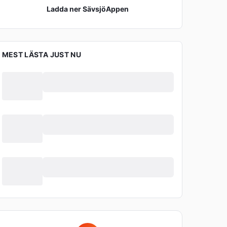
Ladda ner
SävsjöAppen
MEST LÄSTA JUST NU