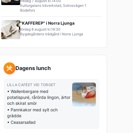
fredag 7 augusti
kl.
14:00
Kulturgatans träverkstad, Solrosvägen 1
Bodafors
"KAFFEREP" i Norra Ljunga
lördag 8 augusti
kl.
16:30
Bygdegårdens trädgård i Norra Ljunga
Dagens lunch
LILLA CAFÉET VID TORGET
•
Wallenbergare med
potatispuré, rårörda lingon, ärtor
och skirat smör
•
Pannkakor med sylt och
grädde
•
Ceasarsallad