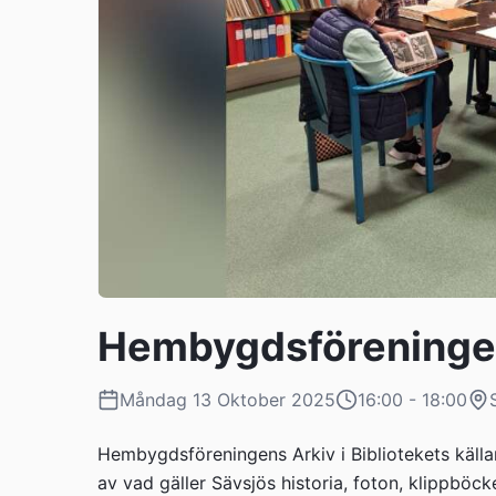
Hembygdsföreningen
Måndag 13 Oktober 2025
16:00 - 18:00
Hembygdsföreningens Arkiv i Bibliotekets källar
av vad gäller Sävsjös historia, foton, klippböc