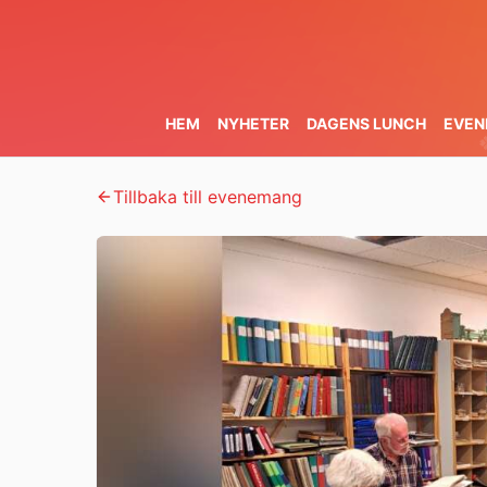
HEM
NYHETER
DAGENS LUNCH
EVEN
🍀
🌿
🍀
Tillbaka till evenemang