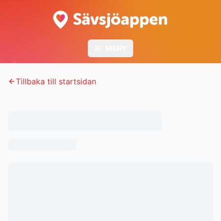
MENY
🍀
🌿
🌱
Tillbaka till startsidan
🌱