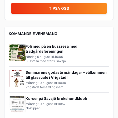
TIPSA OSS
KOMMANDE EVENEMANG
Följ med på en bussresa med
trädgårdsföreningen
söndag 9 augusti
kl.
10:00
Bussresa med start i Sävsjö
Sommarens godaste måndagar – välkommen
till glasscafé i Vrigstad!
måndag 10 augusti
kl.
10:00
Vrigstads församlingshem
Kurser på Sävsjö brukshundklubb
måndag 10 augusti
kl.
10:57
Nostippen